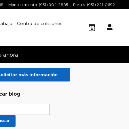
68
Mantenimiento
:
(951) 904-2885
Partes
:
(951) 221-0692
rabajo
Centro de colisiones
 ahora
Solicitar más información
car blog
ar blog
uscar