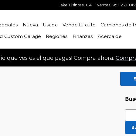
Lake Elsinore
,
CA
Ventas
:
951-221-06
peciales
Nueva
Usada
Vende tu auto
Camiones de t
rd Custom Garage
Regiones
Finanzas
Acerca de
ecio que ves es el que pagas! Compra ahora.
Compra
Bus
Busc
B